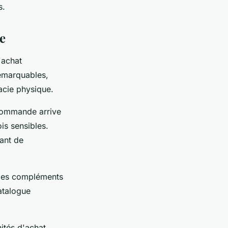
s.
e
'achat
remarquables,
acie physique.
 commande arrive
is sensibles.
ant de
 Des compléments
atalogue
ités d'achat