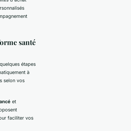
ersonnalisés
compagnement
forme santé
 quelques étapes
omatiquement à
s selon vos
vancé
et
roposent
r faciliter vos