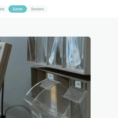
els
Sante
Seniors