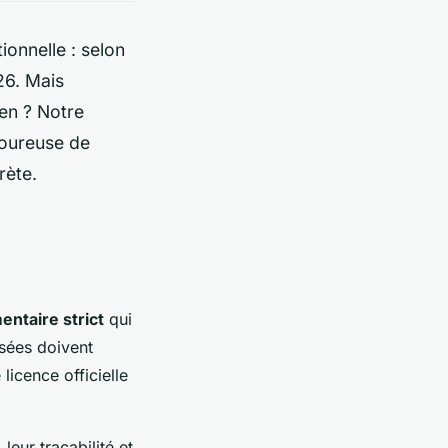
ionnelle : selon
26. Mais
ien ? Notre
goureuse de
crète.
entaire strict
qui
sées doivent
licence officielle
leur traçabilité et