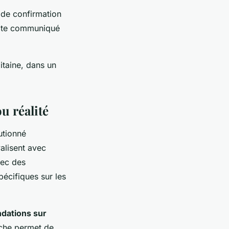
de confirmation
ite communiqué
itaine, dans un
u réalité
utionné
valisent avec
vec des
pécifiques sur les
ations sur
oche permet de