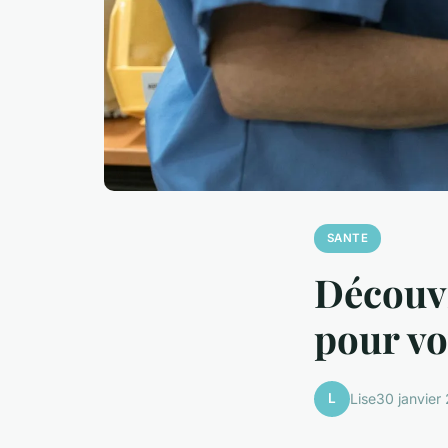
SANTE
Découvr
pour vo
L
Lise
30 janvier